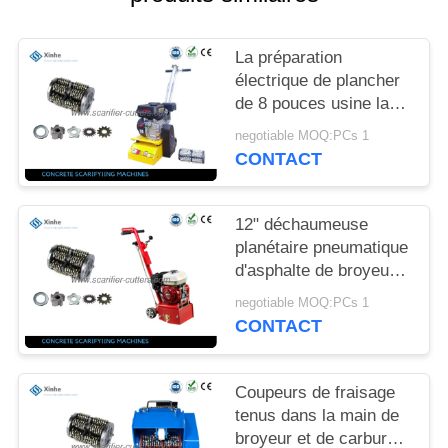
NOUVELLES
La préparation
LES
électrique de plancher
AFFAIRES
de 8 pouces usine la
machine de
negotiable MOQ:PCs 1
scarification concrète
CONTACT
DEMANDEZ
pour le matériel de
construction
UN DEVIS
12" déchaumeuse
planétaire pneumatique
PLAN
d'asphalte de broyeurs
DU
et kit complet de
negotiable MOQ:PCs 1
tambour pour les
CONTACT
SITE
machines extérieures
de préparation de
location
POLITIQUE
Coupeurs de fraisage
tenus dans la main de
EN
broyeur et de carbure