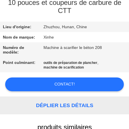
NOUS
10 pouces et coupeurs de carbure de
CTT
VISITE
Lieu d'origine:
Zhuzhou, Hunan, Chine
DE
Nom de marque:
Xinhe
L'USINE
Numéro de
Machine à scarifier le béton 208
modèle:
CONTRÔLE
Point culminant:
,
outils de préparation de plancher
DE
machine de scarification
LA
CONTACT!
QUALITÉ
NOUS
DÉPLIER LES DÉTAILS
CONTACTER
produits similaires