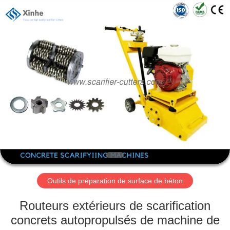
Zhuzhou
Xinhe
Industry
Co.,
Ltd..
All
Rights
Reserved.
À
LA
MAISON
PRODUITS
VIDÉOS
À
Outils de préparation de surface de béton
PROPOS
Routeurs extérieurs de scarification
DE
concrets autopropulsés de machine de