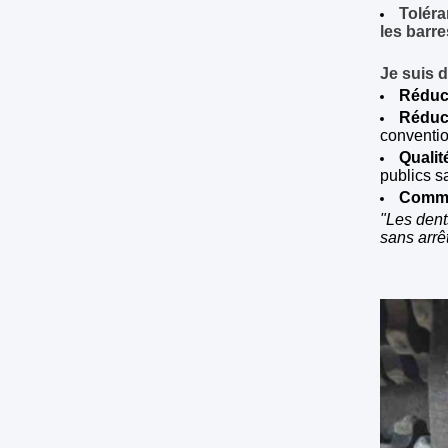
Toléra
les barre
Je suis 
Réduc
Réduct
conventi
Qualit
publics s
Commen
"Les dent
sans arrêt