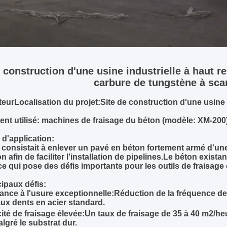
e construction d'une usine industrielle à haut
carbure de tungstène à scar
teur
Localisation du projet:
Site de construction d'une usine
nt utilisé:
machines de fraisage du béton (modèle: XM-200
d'application:
t consistait à enlever un pavé en béton fortement armé d'u
on afin de faciliter l'installation de pipelines.Le béton exis
e qui pose des défis importants pour les outils de fraisage
ipaux défis:
ance à l'usure exceptionnelle:
Réduction de la fréquence d
aux dents en acier standard.
cité de fraisage élevée:
Un taux de fraisage de 35 à 40 m2/he
algré le substrat dur.