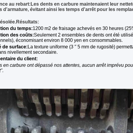
nce au rebart:
Les dents en carbure maintenaient leur nette
s d'armature, évitant ainsi les temps d'arrêt pour les rempl
désolée.
Résultats:
tion du temps:
1200 m2 de fraisage achevés en 30 heures (25%
ion des coûts:
Seulement 2 ensembles de dents ont été utilisé
onnels), économisant environ 8 000 yen en consommables.
é de surface:
La texture uniforme (3 ′′ 5 mm de rugosité) permetta
ans nivellement secondaire.
taire du client:
s en carbure ont dépassé nos attentes, aucun arrêt imprévu pour
".