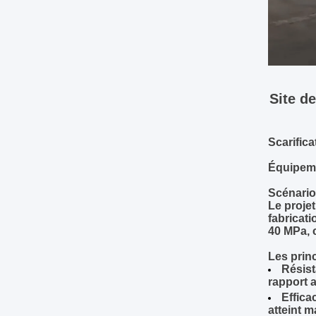
Site d
Scarifica
Équipeme
Scénario 
Le proje
fabricati
40 MPa, c
Les princ
Résist
rapport 
Effica
atteint m