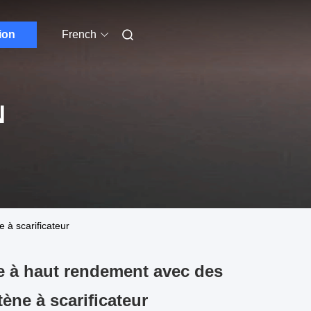
ion
French
N
 à scarificateur
le à haut rendement avec des
ne à scarificateur