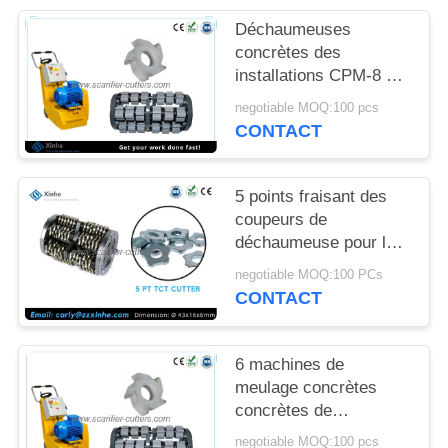
NOUVELLES
Déchaumeuses
concrètes des
LES
installations CPM-8 de
tambour d'Edco
AFFAIRES
negotiable MOQ:100 pcs
inclinées par carbure
CONTACT
de coupeurs de
DEMANDEZ
fraisage d'asphalte
5 points fraisant des
UN DEVIS
coupeurs de
déchaumeuse pour la
PLAN
peinture et le retrait
negotiable MOQ:100 PCs
léger de revêtements
DU
CONTACT
SITE
6 machines de
meulage concrètes
POLITIQUE
concrètes de
EN
déchaumeuse de
negotiable MOQ:100 pcs