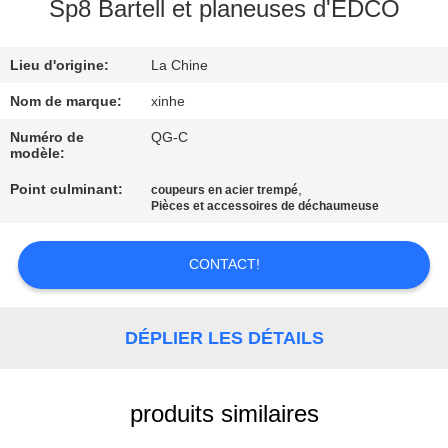
NOUS
Sp8 Bartell et planeuses d'EDCO
Lieu d'origine:
La Chine
VISITE
DE
Nom de marque:
xinhe
L'USINE
Numéro de
QG-C
modèle:
Point culminant:
,
coupeurs en acier trempé
CONTRÔLE
Pièces et accessoires de déchaumeuse
DE
LA
CONTACT!
QUALITÉ
DÉPLIER LES DÉTAILS
NOUS
CONTACTER
produits similaires