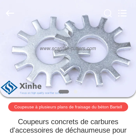
Zhuzhou
Xinhe
Industry
Co.,
Ltd..
All
Rights
Reserved.
À
LA
MAISON
PRODUITS
VIDÉOS
À
Coupeuse à plusieurs plans de fraisage du béton Bartell
PROPOS
Coupeurs concrets de carbures
DE
d'accessoires de déchaumeuse pour