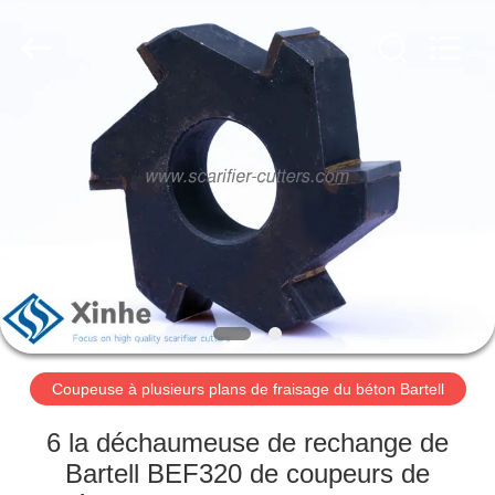
Zhuzhou
Xinhe
Industry
Co.,
Ltd..
All
Rights
Reserved.
À
LA
MAISON
PRODUITS
VIDÉOS
À
Coupeuse à plusieurs plans de fraisage du béton Bartell
PROPOS
6 la déchaumeuse de rechange de
DE
Bartell BEF320 de coupeurs de