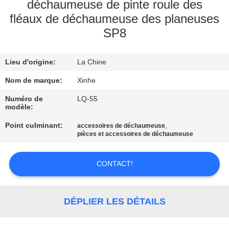
NOUS
déchaumeuse de pinte roule des
fléaux de déchaumeuse des planeuses
SP8
VISITE
DE
Lieu d'origine:
La Chine
L'USINE
Nom de marque:
Xinhe
Numéro de
LQ-55
CONTRÔLE
modèle:
DE
Point culminant:
,
accessoires de déchaumeuse
LA
pièces et accessoires de déchaumeuse
QUALITÉ
CONTACT!
NOUS
CONTACTER
DÉPLIER LES DÉTAILS