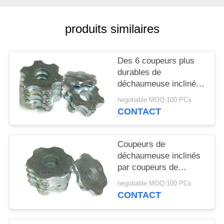
NOUVELLES
produits similaires
LES
AFFAIRES
Des 6 coupeurs plus
durables de
DEMANDEZ
déchaumeuse inclinés
par coupeurs de
UN DEVIS
negotiable MOQ:100 PCs
carbure de tungstène
CONTACT
d'étoile (CTT) pour la
préparation de la
PLAN
surface
Coupeurs de
DU
déchaumeuse inclinés
SITE
par coupeurs de
carbure de tungstène
negotiable MOQ:100 PCs
de 6 points (CTT) pour
POLITIQUE
CONTACT
canneler des passages
EN
couverts