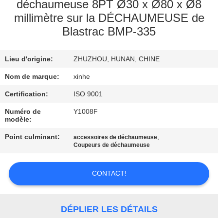
NOUS
déchaumeuse 8PT Ø30 x Ø80 x Ø8
millimètre sur la DÉCHAUMEUSE de
Blastrac BMP-335
VISITE
DE
Lieu d'origine:
ZHUZHOU, HUNAN, CHINE
L'USINE
Nom de marque:
xinhe
Certification:
ISO 9001
CONTRÔLE
DE
Numéro de
Y1008F
modèle:
LA
Point culminant:
,
accessoires de déchaumeuse
QUALITÉ
Coupeurs de déchaumeuse
CONTACT!
NOUS
CONTACTER
DÉPLIER LES DÉTAILS