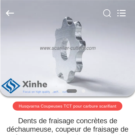
Zhuzhou
Xinhe
Industry
Co.,
Ltd..
All
Rights
Reserved.
À
LA
MAISON
PRODUITS
VIDÉOS
À
Husqvarna Coupeuses TCT pour carbure scarifiant
PROPOS
Dents de fraisage concrètes de
DE
déchaumeuse, coupeur de fraisage de