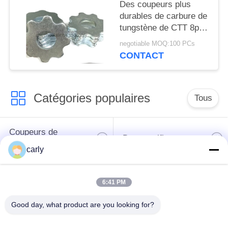
MATIÈRE
Des coupeurs plus
durables de carbure de
DE
tungstène de CTT 8pt
PROTECTION
pour la préparation de
negotiable MOQ:100 PCs
la surface concrète de
DE
CONTACT
déchaumeuses
LA
VIE
Catégories populaires
Tous
PRIVÉE
Coupeurs de
Des scarificateurs
déchaumeuse
carly
Les scarificateurs,
Coupeurs PCD pour
6:41 PM
les puits et les
les scarificateurs
espaceurs
Good day, what product are you looking for?