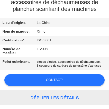
NOUS
accessoires de déchaumeuses de
plancher scarifiant des machines
VISITE
Lieu d'origine:
La Chine
DE
Nom de marque:
Xinhe
L'USINE
Certification:
ISO 9001
CONTRÔLE
Numéro de
F 2008
modèle:
DE
Point culminant:
,
,
pièces d'edco
accessoires de déchaumeuse
LA
8 coupeurs de carbure de tungstène d'astuces
QUALITÉ
CONTACT!
NOUS
CONTACTER
DÉPLIER LES DÉTAILS