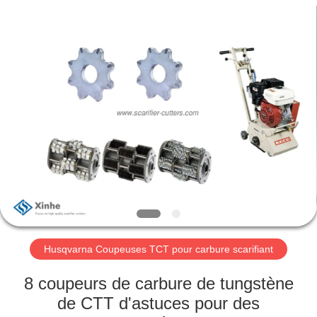
Zhuzhou
Xinhe
Industry
Co.,
Ltd..
All
Rights
Reserved.
À
LA
MAISON
PRODUITS
VIDÉOS
À
Husqvarna Coupeuses TCT pour carbure scarifiant
PROPOS
8 coupeurs de carbure de tungstène
DE
de CTT d'astuces pour des