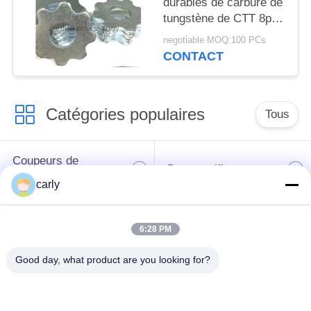
durables de carbure de
MATIÈRE
tungstène de CTT 8pt
DE
pour la préparation de
negotiable MOQ:100 PCs
la surface concrète de
PROTECTION
CONTACT
déchaumeuses
DE
LA
Catégories populaires
Tous
VIE
PRIVÉE
Coupeurs de
Des scarificateurs
déchaumeuse
carly
Les scarificateurs,
Coupeurs PCD pour
6:28 PM
les puits et les
les scarificateurs
espaceurs
Good day, what product are you looking for?
Coupeuses à
Airtec Scarifiers à
broyeurs à pointe de