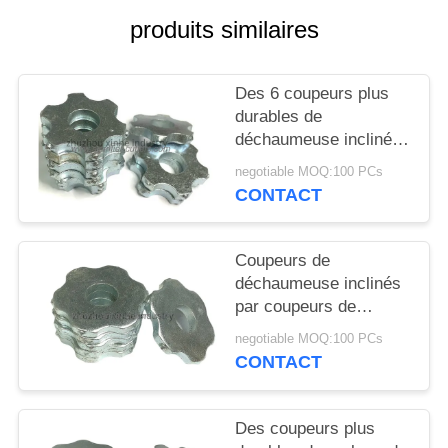
NOUVELLES
produits similaires
LES
Des 6 coupeurs plus
AFFAIRES
durables de
déchaumeuse inclinés
par coupeurs de
DEMANDEZ
negotiable MOQ:100 PCs
carbure de tungstène
CONTACT
UN DEVIS
d'étoile (CTT) pour la
préparation de la
surface
PLAN
Coupeurs de
déchaumeuse inclinés
DU
par coupeurs de
SITE
carbure de tungstène
negotiable MOQ:100 PCs
de 6 points (CTT) pour
CONTACT
canneler des passages
POLITIQUE
couverts
EN
Des coupeurs plus