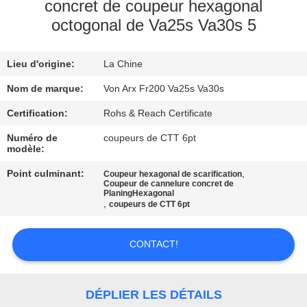
NOUS
concret de coupeur hexagonal
octogonal de Va25s Va30s 5
VISITE
Lieu d'origine:
La Chine
DE
Nom de marque:
Von Arx Fr200 Va25s Va30s
L'USINE
Certification:
Rohs & Reach Certificate
CONTRÔLE
Numéro de
coupeurs de CTT 6pt
modèle:
DE
Point culminant:
,
Coupeur hexagonal de scarification
LA
Coupeur de cannelure concret de
PlaningHexagonal
QUALITÉ
,
coupeurs de CTT 6pt
CONTACT!
NOUS
CONTACTER
DÉPLIER LES DÉTAILS