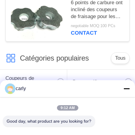
MATIÈRE
6 points de carbure ont
incliné des coupeurs
DE
de fraisage pour les
PROTECTION
équipements extérieurs
negotiable MOQ:100 PCs
de déchaumeuse de
DE
CONTACT
préparation
LA
VIE
Catégories populaires
Tous
PRIVÉE
Coupeurs de
Des scarificateurs
déchaumeuse
carly
Les scarificateurs,
Coupeurs PCD pour
9:12 AM
les puits et les
les scarificateurs
espaceurs
Good day, what product are you looking for?