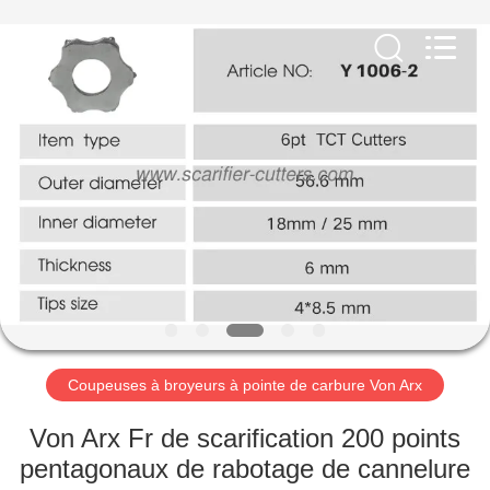
Zhuzhou
Xinhe
Industry
Co.,
Ltd..
All
Rights
Reserved.
À
LA
MAISON
PRODUITS
VIDÉOS
À
Coupeuses à broyeurs à pointe de carbure Von Arx
PROPOS
Von Arx Fr de scarification 200 points
DE
pentagonaux de rabotage de cannelure