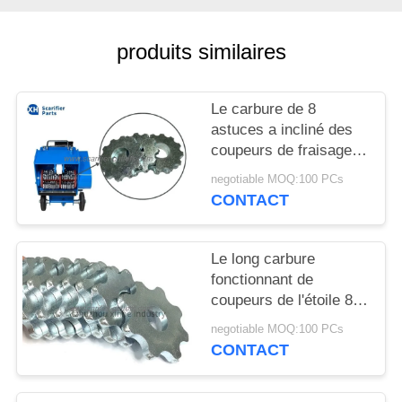
NOUVELLES
produits similaires
LES
AFFAIRES
Le carbure de 8
astuces a incliné des
DEMANDEZ
coupeurs de fraisage
pour les
UN DEVIS
negotiable MOQ:100 PCs
déchaumeuses et les
CONTACT
machines plates multi
de planification
PLAN
Le long carbure
DU
fonctionnant de
SITE
coupeurs de l'étoile 8pt
a incliné des coupeurs
negotiable MOQ:100 PCs
de fraisage pour les
POLITIQUE
CONTACT
planificateurs concrets
EN