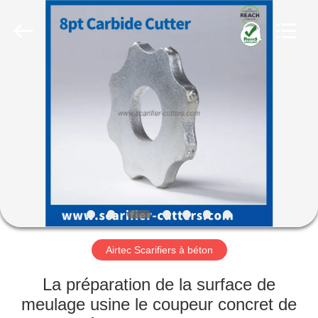
Zhuzhou
Xinhe
Industry
Co.,
Ltd..
All
Rights
Reserved.
À
LA
MAISON
PRODUITS
VIDÉOS
À
Airtec Scarifiers à béton
PROPOS
La préparation de la surface de
DE
meulage usine le coupeur concret de