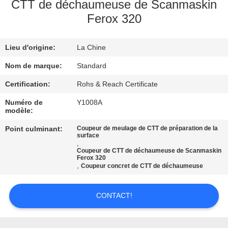
NOUS
CTT de déchaumeuse de Scanmaskin
Ferox 320
VISITE
Lieu d'origine:
La Chine
DE
Nom de marque:
Standard
L'USINE
Certification:
Rohs & Reach Certificate
CONTRÔLE
Numéro de
Y1008A
modèle:
DE
Point culminant:
Coupeur de meulage de CTT de préparation de la
LA
surface
,
QUALITÉ
Coupeur de CTT de déchaumeuse de Scanmaskin
Ferox 320
,
Coupeur concret de CTT de déchaumeuse
NOUS
CONTACT!
CONTACTER