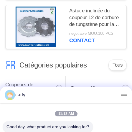
d'astuces
MATIÈRE
Astuce inclinée du
DE
coupeur 12 de carbure
PROTECTION
de tungstène pour la
déchaumeuse
DE
negotiable MOQ:100 PCS
autopropulsée/rasoir de
CONTACT
LA
propane avec DCS
VIE
PRIVÉE
Catégories populaires
Tous
Coupeurs de
Des scarificateurs
déchaumeuse
carly
Les scarificateurs,
Coupeurs PCD pour
11:13 AM
les puits et les
les scarificateurs
espaceurs
Good day, what product are you looking for?