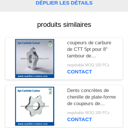
NOUVELLES
DÉPLIER LES DÉTAILS
LES
produits similaires
AFFAIRES
coupeurs de carbure
DEMANDEZ
de CTT 5pt pour 8"
tambour de
UN DEVIS
scarification de rasoir
negotiable MOQ:100 PCs
autopropulsé électrique
CONTACT
PLAN
de la
déchaumeuse/200mm
DU
Dents concrètes de
SITE
chenille de plate-forme
de coupeurs de
déchaumeuse 6
POLITIQUE
negotiable MOQ:100 PCs
coupeurs d'étoile de
CONTACT
EN
tungstène de CTT