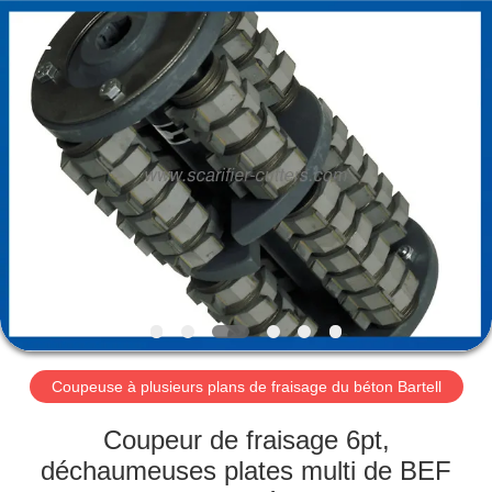
Zhuzhou
Xinhe
Industry
Co.,
Ltd..
All
Rights
Reserved.
À
LA
MAISON
PRODUITS
VIDÉOS
À
Coupeuse à plusieurs plans de fraisage du béton Bartell
PROPOS
Coupeur de fraisage 6pt,
DE
déchaumeuses plates multi de BEF