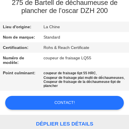
NOUS
275 de Bartell de déchaumeuse de
plancher de l'oscar DZH 200
VISITE
Lieu d'origine:
La Chine
DE
Nom de marque:
Standard
L'USINE
Certification:
Rohs & Reach Certificate
CONTRÔLE
Numéro de
coupeur de fraisage LQ55
modèle:
DE
Point culminant:
,
coupeur de fraisage 6pt 55 HRC
LA
,
Coupeur de fraisage plat multi de déchaumeuses
Coupeur de fraisage de la déchaumeuse 6pt de
QUALITÉ
plancher
CONTACT!
NOUS
CONTACTER
DÉPLIER LES DÉTAILS