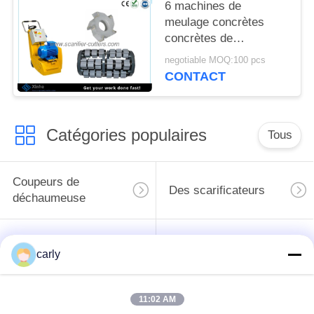
MATIÈRE
6 machines de
meulage concrètes
DE
concrètes de
PROTECTION
déchaumeuse de
negotiable MOQ:100 pcs
surface d'asphalte de
DE
CONTACT
coupeur de fraisage
LA
d'astuces de dents
VIE
Catégories populaires
Tous
PRIVÉE
Coupeurs de
Des scarificateurs
déchaumeuse
Les scarificateurs,
Coupeurs PCD pour
carly
les puits et les
les scarificateurs
espaceurs
11:02 AM