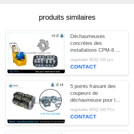
NOUVELLES
produits similaires
LES
AFFAIRES
Déchaumeuses
concrètes des
DEMANDEZ
installations CPM-8 de
tambour d'Edco
UN DEVIS
negotiable MOQ:100 pcs
inclinées par carbure
CONTACT
de coupeurs de
fraisage d'asphalte
PLAN
5 points fraisant des
DU
coupeurs de
SITE
déchaumeuse pour la
peinture et le retrait
negotiable MOQ:100 PCs
léger de revêtements
POLITIQUE
CONTACT
EN