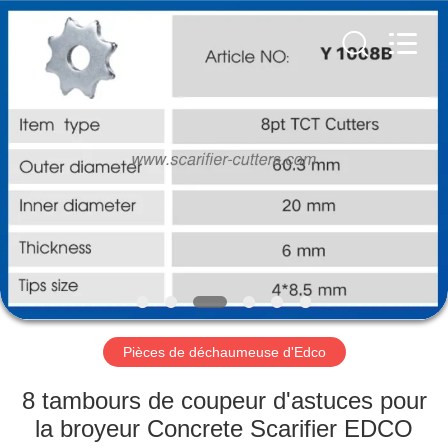
Zhuzhou
Xinhe
Industry
Co.,
Ltd..
All
Rights
Reserved.
À
LA
MAISON
PRODUITS
VIDÉOS
À
Pièces de déchaumeuse d'Edco
PROPOS
8 tambours de coupeur d'astuces pour
DE
la broyeur Concrete Scarifier EDCO