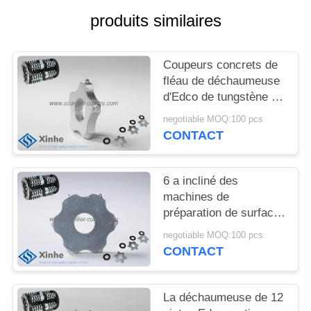
NOUVELLES
produits similaires
LES
Coupeurs concrets de
AFFAIRES
fléau de déchaumeuse
d'Edco de tungstène de
5 pintes sur les
DEMANDEZ
negotiable MOQ:100 pcs
planeuses concrètes
CONTACT
UN DEVIS
de plancher
PLAN
6 a incliné des
machines de
DU
préparation de surface
SITE
de ciment de route de
negotiable MOQ:100 pcs
coupeurs de tungstène
CONTACT
de pièces de
POLITIQUE
déchaumeuse d'Edco
EN
La déchaumeuse de 12