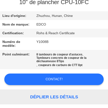
NOUS
10" de plancher CPU-10FC
Lieu d'origine:
Zhuzhou, Hunan, Chine
VISITE
DE
Nom de marque:
EDCO
L'USINE
Certification:
Rohs & Reach Certificate
Numéro de
Y1008B
modèle:
CONTRÔLE
Point culminant:
,
8 tambours de coupeur d'astuces
DE
Tambours concrets de coupeur de la
déchaumeuse 8Tips
LA
,
coupeurs de carbure de CTT 8pt
QUALITÉ
CONTACT!
NOUS
CONTACTER
DÉPLIER LES DÉTAILS