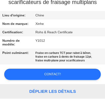
NOUS
scarificateurs de fraisage multiplans
Lieu d'origine:
Chine
VISITE
DE
Nom de marque:
Xinhe
L'USINE
Certification:
Rohs & Reach Certificate
Numéro de
Y1012
modèle:
CONTRÔLE
Point culminant:
,
Fraise en carbure TCT pour rabot à béton
DE
,
fraise en carbure à dents de fraisage 12pt
fraise multi-plane pour scarificateurs
LA
QUALITÉ
CONTACT!
NOUS
DÉPLIER LES DÉTAILS
CONTACTER