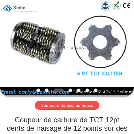
Zhuzhou
Xinhe
Industry
Co.,
Ltd..
All
Rights
Reserved.
À
LA
MAISON
PRODUITS
VIDÉOS
À
Coupeurs de déchaumeuse
PROPOS
Coupeur de carbure de TCT 12pt
DE
dents de fraisage de 12 points sur des