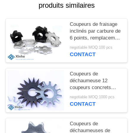
NOUVELLES
produits similaires
LES
Coupeurs de fraisage
AFFAIRES
inclinés par carbure de
6 points, remplacement
de fraisage de
negotiable MOQ:100 pcs
DEMANDEZ
déchaumeuses de
CONTACT
plancher, pièces de
UN DEVIS
scarification de
fraisage d'usage
Coupeurs de
PLAN
d'équipements
déchaumeuse 12
DU
coupeurs concrets
d'étoile de coupeur de
SITE
negotiable MOQ:1000 pcs
poutre en acier
CONTACT
d'astuces sur les
machines de
POLITIQUE
scarification de
Coupeurs de
EN
fraisage
déchaumeuses de