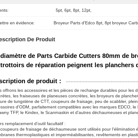
ents:
5pt, 6pt, 8pt, 12pt,
ettre en évidence:
Broyeur Parts d'Edco 8pt
, 
8pt broyeur Carb
escription De Produit
 diamètre de Parts Carbide Cutters 80mm de bro
 trottoirs de réparation peignent les planchers
scription de produit :
 offrons les accessoires et les pièces de rechange durables pour les 
rètes, les fraiseuses de planeuses concrètes, les broyeurs de plancher
ure de tungstène de CTT, coupeurs de fraisage, peu de scabbler, pleins
ssoires d'ODM, parfaitement compatibles avec les marques EDCO, le BEF
awny TFP, le Kindex, le Scanmaskin et d'autres déchaumeuses et plan
rs remplacement d'outil facultatif :
coupeurs de fraisage de déchaumeuse sont utilisés pour l'élimination é
ranes thermoplastiques et imperméabilisantes, revêtements en plastique 