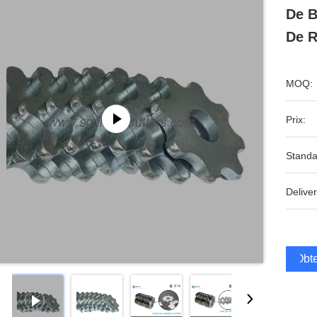
De B
De R
MOQ:
Prix:
Standa
Deliver
Obte