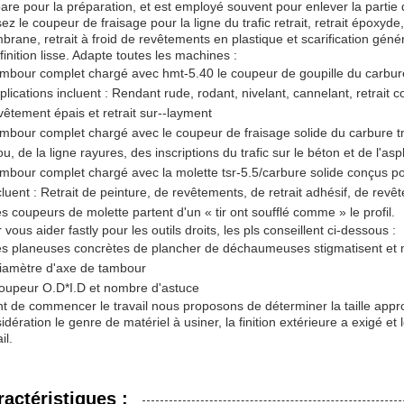
are pour la préparation, et est employé souvent pour enlever la partie d
isez le coupeur de fraisage pour la ligne du trafic retrait, retrait époxyd
rane, retrait à froid de revêtements en plastique et scarification génér
finition lisse. Adapte toutes les machines :
mbour complet chargé avec hmt-5.40 le coupeur de goupille du carbure 
plications incluent : Rendant rude, rodant, nivelant, cannelant, retrait c
vêtement épais et retrait sur--layment
mbour complet chargé avec le coupeur de fraisage solide du carbure tm
u, de la ligne rayures, des inscriptions du trafic sur le béton et de l'asp
mbour complet chargé avec la molette tsr-5.5/carbure solide conçus pou
cluent : Retrait de peinture, de revêtements, de retrait adhésif, de revê
s coupeurs de molette partent d'un « tir ont soufflé comme » le profil.
 vous aider fastly pour les outils droits, les pls conseillent ci-dessous :
es planeuses concrètes de plancher de déchaumeuses stigmatisent et
iamètre d'axe de tambour
oupeur O.D*I.D et nombre d'astuce
t de commencer le travail nous proposons de déterminer la taille appr
idération le genre de matériel à usiner, la finition extérieure a exigé et
il.
ractéristiques :