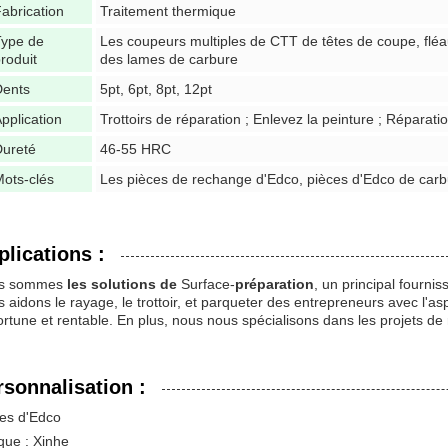
abrication
Traitement thermique
Type de
Les coupeurs multiples de CTT de têtes de coupe, fl
roduit
des lames de carbure
Dents
5pt, 6pt, 8pt, 12pt
pplication
Trottoirs de réparation ; Enlevez la peinture ; Réparat
Dureté
46-55 HRC
ots-clés
Les pièces de rechange d'Edco, pièces d'Edco de carb
plications :
s sommes
les solutions de
Surface-
préparation
, un principal fourni
 aidons le rayage, le trottoir, et parqueter des entrepreneurs avec l'asp
rtune et rentable. En plus, nous nous spécialisons dans les projets de 
rsonnalisation :
es d'Edco
ue : Xinhe