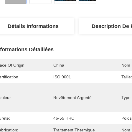
Détails Informations
Description De 
nformations Détaillées
ace Of Origin
China
Nom 
rtification
ISO 9001
Taille:
ouleur:
Revêtement Argenté
Type 
ureté:
46-55 HRC
Poids
brication:
Traitement Thermique
Nom D