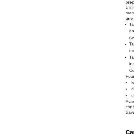
prép
Util
memb
une 
Ta
ap
re
Ta
mo
Ta
in
Ce
Pour
l
d
c
Avan
cons
trava
Ca