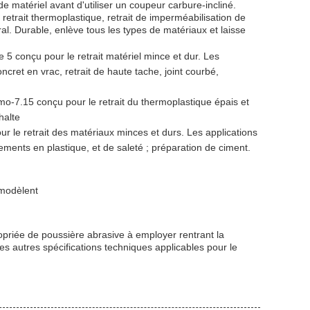
e matériel avant d'utiliser un coupeur carbure-incliné.
e, retrait thermoplastique, retrait de imperméabilisation de
al. Durable, enlève tous les types de matériaux et laisse
5 conçu pour le retrait matériel mince et dur. Les
oncret en vrac, retrait de haute tache, joint courbé,
o-7.15 conçu pour le retrait du thermoplastique épais et
halte
r le retrait des matériaux minces et durs. Les applications
tements en plastique, et de saleté ; préparation de ciment.
 modèlent
opriée de poussière abrasive à employer rentrant la
 les autres spécifications techniques applicables pour le