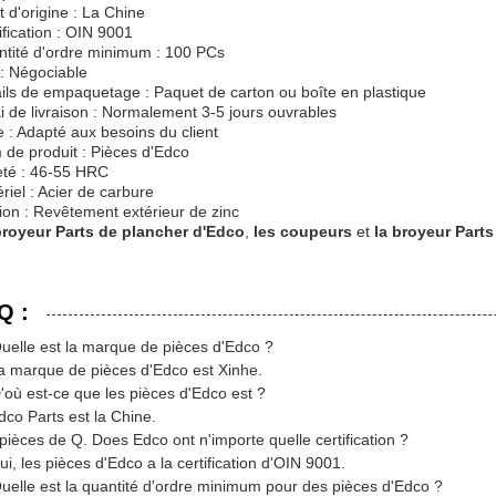
t d'origine : La Chine
ification : OIN 9001
tité d'ordre minimum : 100 PCs
 : Négociable
ils de empaquetage : Paquet de carton ou boîte en plastique
i de livraison : Normalement 3-5 jours ouvrables
le : Adapté aux besoins du client
de produit : Pièces d'Edco
té : 46-55 HRC
riel : Acier de carbure
tion : Revêtement extérieur de zinc
broyeur Parts de plancher d'Edco
,
les coupeurs
et
la broyeur Part
Q :
uelle est la marque de pièces d'Edco ?
a marque de pièces d'Edco est Xinhe.
'où est-ce que les pièces d'Edco est ?
dco Parts est la Chine.
pièces de Q. Does Edco ont n'importe quelle certification ?
ui, les pièces d'Edco a la certification d'OIN 9001.
uelle est la quantité d'ordre minimum pour des pièces d'Edco ?