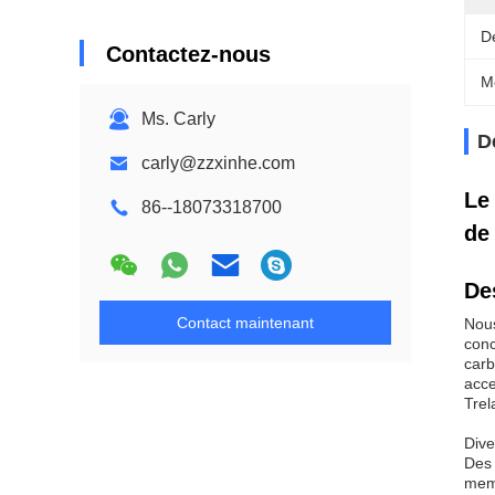
D
Contactez-nous
M
Ms. Carly
D
carly@zzxinhe.com
Le
86--18073318700
de
De
Contact maintenant
Nous
conc
carb
acce
Trel
Dive
Des 
memb