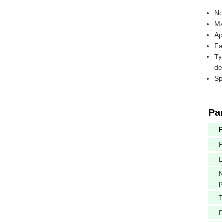
No
Ma
Ap
Fa
Ty
de
Sp
Pa
F
L
p
T
P