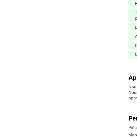
F
p
A
M
Ap
Nou
Nous
oppo
Pe
Pièc
Marq