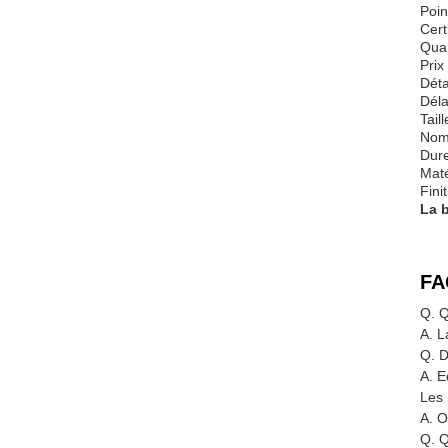
Poin
Cert
Quan
Prix
Déta
Déla
Tail
Nom 
Dure
Maté
Fini
La 
FA
Q. Q
A. L
Q. D
A. E
Les 
A. O
Q. Q