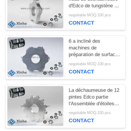
QUALITÉ
d'Edco de tungstène de
5 pintes sur les
negotiable MOQ:100 pcs
planeuses concrètes
NOUS
CONTACT
de plancher
CONTACTER
6 a incliné des
machines de
préparation de surface
NOUVELLES
de ciment de route de
negotiable MOQ:100 pcs
coupeurs de tungstène
CONTACT
de pièces de
LES
déchaumeuse d'Edco
AFFAIRES
La déchaumeuse de 12
pintes Edco partie
l'Assemblée d'étoiles et
de coupeurs d'outillage
DEMANDEZ
negotiable MOQ:100 pcs
de Multi-astuce de
CONTACT
UN DEVIS
tungstène