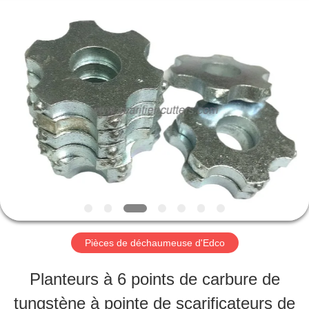
2026
Zhuzhou
Xinhe
Industry
Co.,
Ltd..
À
All
Rights
Reserved.
LA
MAISON
PRODUITS
VIDÉOS
Pièces de déchaumeuse d'Edco
Planteurs à 6 points de carbure de
À
tungstène à pointe de scarificateurs de