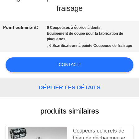
PROPOS
fraisage
DE
NOUS
Point culminant:
,
6 Coupeuses à écorce à dents
Équipement de coupe pour la fabrication de
plaquettes
,
6 Scarificateurs à pointe Coupeuse de fraisage
VISITE
DE
CONTACT!
L'USINE
DÉPLIER LES DÉTAILS
CONTRÔLE
produits similaires
DE
LA
Coupeurs concrets de
fléau de déchaumeuse