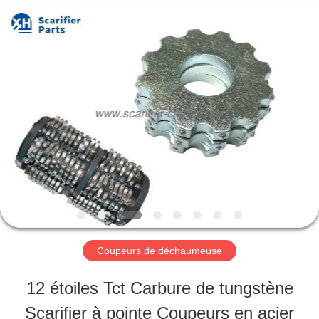
2026
Zhuzhou
Xinhe
Industry
Co.,
Ltd..
À
All
Rights
Reserved.
LA
MAISON
PRODUITS
VIDÉOS
Coupeurs de déchaumeuse
12 étoiles Tct Carbure de tungstène
À
Scarifier à pointe Coupeurs en acier