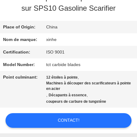
PROPOS
sur SPS10 Gasoline Scarifier
DE
NOUS
Place of Origin:
China
Nom de marque:
xinhe
VISITE
Certification:
ISO 9001
DE
Model Number:
tct carbide blades
L'USINE
Point culminant:
,
12 étoiles à pointe
Machines à découper des scarificateurs à pointe
en acier
,
,
Décapants à essence
CONTRÔLE
coupeurs de carbure de tungstène
DE
CONTACT!
LA