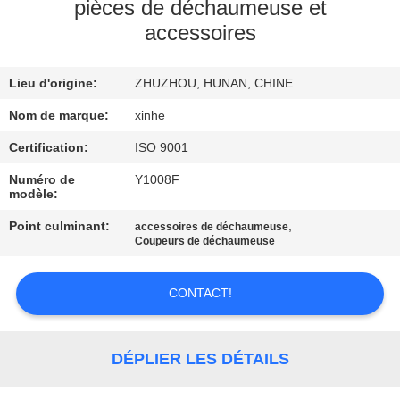
NOUS
pièces de déchaumeuse et
accessoires
VISITE
Lieu d'origine:
ZHUZHOU, HUNAN, CHINE
DE
Nom de marque:
xinhe
L'USINE
Certification:
ISO 9001
CONTRÔLE
Numéro de
Y1008F
modèle:
DE
Point culminant:
,
accessoires de déchaumeuse
LA
Coupeurs de déchaumeuse
QUALITÉ
CONTACT!
NOUS
CONTACTER
DÉPLIER LES DÉTAILS