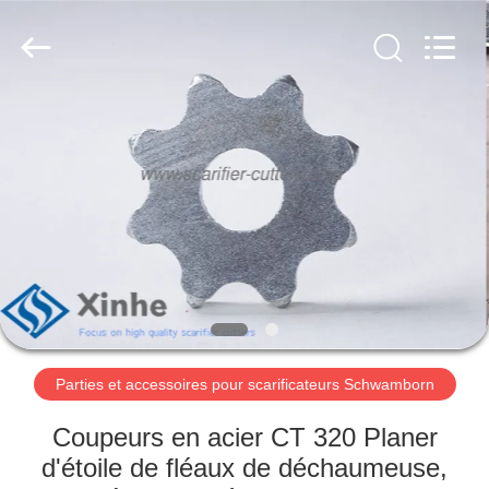
Zhuzhou
Xinhe
Industry
Co.,
Ltd..
All
Rights
Reserved.
À
LA
MAISON
PRODUITS
VIDÉOS
À
Parties et accessoires pour scarificateurs Schwamborn
PROPOS
Coupeurs en acier CT 320 Planer
DE
d'étoile de fléaux de déchaumeuse,