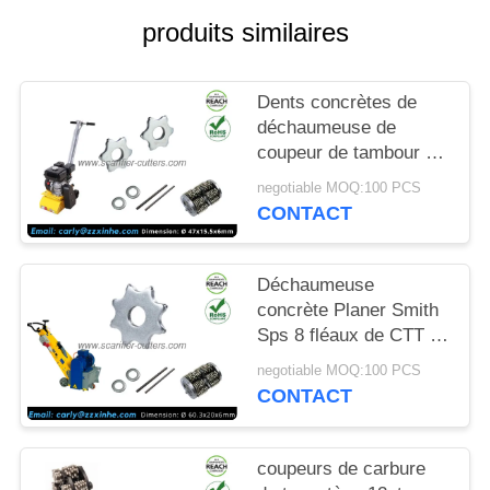
NOUVELLES
produits similaires
LES
Dents concrètes de
AFFAIRES
déchaumeuse de
coupeur de tambour de
carbure de tungstène
DEMANDEZ
negotiable MOQ:100 PCS
de pièces de
CONTACT
UN DEVIS
déchaumeuse 6 points
PLAN
Déchaumeuse
concrète Planer Smith
DU
Sps 8 fléaux de CTT de
SITE
coupeurs de carbure
negotiable MOQ:100 PCS
de tungstène de Sps10
CONTACT
Fs351
POLITIQUE
EN
coupeurs de carbure