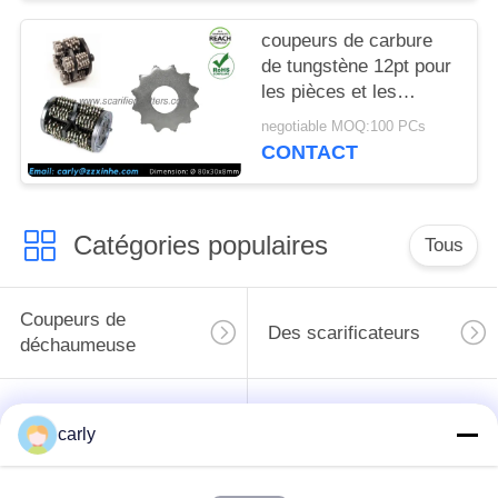
MATIÈRE
coupeurs de carbure
DE
de tungstène 12pt pour
PROTECTION
les pièces et les
accessoires extérieurs
DE
negotiable MOQ:100 PCs
de déchaumeuse de
CONTACT
LA
plancher
VIE
PRIVÉE
Catégories populaires
Tous
Coupeurs de
Des scarificateurs
déchaumeuse
Les scarificateurs,
Coupeurs PCD pour
carly
les puits et les
les scarificateurs
espaceurs