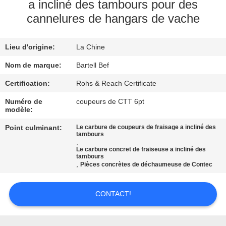
NOUS
a incliné des tambours pour des
cannelures de hangars de vache
VISITE
Lieu d'origine:
La Chine
DE
Nom de marque:
Bartell Bef
L'USINE
Certification:
Rohs & Reach Certificate
CONTRÔLE
Numéro de
coupeurs de CTT 6pt
modèle:
DE
Point culminant:
Le carbure de coupeurs de fraisage a incliné des
LA
tambours
,
QUALITÉ
Le carbure concret de fraiseuse a incliné des
tambours
,
Pièces concrètes de déchaumeuse de Contec
NOUS
CONTACT!
CONTACTER