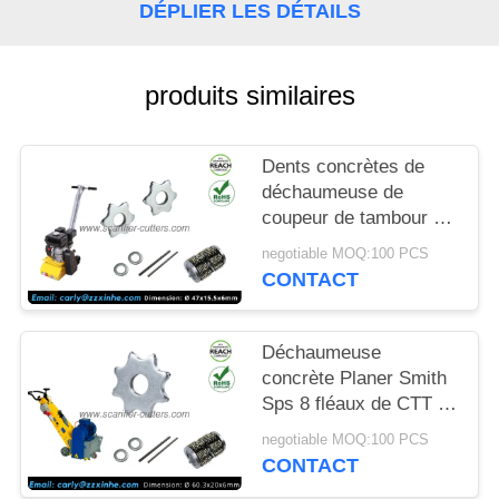
NOUVELLES
DÉPLIER LES DÉTAILS
LES
produits similaires
AFFAIRES
Dents concrètes de
DEMANDEZ
déchaumeuse de
coupeur de tambour de
UN DEVIS
carbure de tungstène
negotiable MOQ:100 PCS
de pièces de
CONTACT
PLAN
déchaumeuse 6 points
DU
Déchaumeuse
SITE
concrète Planer Smith
Sps 8 fléaux de CTT de
coupeurs de carbure
POLITIQUE
negotiable MOQ:100 PCS
de tungstène de Sps10
CONTACT
EN
Fs351