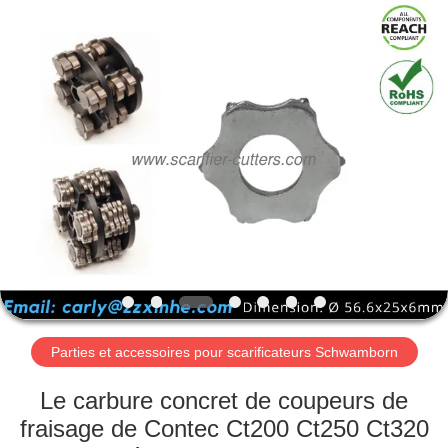
Zhuzhou
Xinhe
Industry
Co.,
Ltd..
All
Rights
Reserved.
À
LA
MAISON
PRODUITS
VIDÉOS
À
Parties et accessoires pour scarificateurs Schwamborn
PROPOS
Le carbure concret de coupeurs de
DE
fraisage de Contec Ct200 Ct250 Ct320