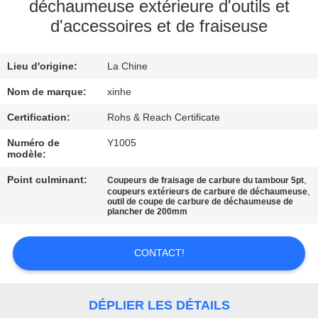
NOUS
déchaumeuse extérieure d'outils et
d'accessoires et de fraiseuse
VISITE
Lieu d'origine:
La Chine
DE
Nom de marque:
xinhe
L'USINE
Certification:
Rohs & Reach Certificate
CONTRÔLE
Numéro de
Y1005
modèle:
DE
Point culminant:
,
Coupeurs de fraisage de carbure du tambour 5pt
LA
,
coupeurs extérieurs de carbure de déchaumeuse
outil de coupe de carbure de déchaumeuse de
QUALITÉ
plancher de 200mm
CONTACT!
NOUS
CONTACTER
DÉPLIER LES DÉTAILS