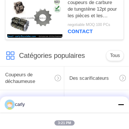
MATIÈRE
coupeurs de carbure
de tungstène 12pt pour
DE
les pièces et les
PROTECTION
accessoires extérieurs
negotiable MOQ:100 PCs
de déchaumeuse de
DE
CONTACT
plancher
LA
VIE
Catégories populaires
Tous
PRIVÉE
Coupeurs de
Des scarificateurs
déchaumeuse
Les scarificateurs,
Coupeurs PCD pour
carly
les puits et les
les scarificateurs
espaceurs
3:21 PM