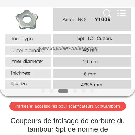
Zhuzhou
Xinhe
Industry
Co.,
Ltd..
All
Rights
Reserved.
À
LA
MAISON
PRODUITS
VIDÉOS
À
Parties et accessoires pour scarificateurs Schwamborn
PROPOS
Coupeurs de fraisage de carbure du
DE
tambour 5pt de norme de