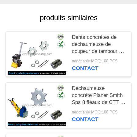
NOUVELLES
produits similaires
LES
AFFAIRES
Dents concrètes de
déchaumeuse de
DEMANDEZ
coupeur de tambour de
carbure de tungstène
UN DEVIS
negotiable MOQ:100 PCS
de pièces de
CONTACT
déchaumeuse 6 points
PLAN
Déchaumeuse
DU
concrète Planer Smith
SITE
Sps 8 fléaux de CTT de
coupeurs de carbure
negotiable MOQ:100 PCS
de tungstène de Sps10
POLITIQUE
CONTACT
Fs351
EN