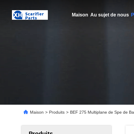
Maison
Au sujet de nous
P
Maison
>
Produits
>
BEF 275 Multiplane de Spe de Bar
Produits