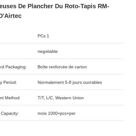
euses De Plancher Du Roto-Tapis RM-
D'Airtec
PCs 1
negotiable
rd Packaging:
Boîte renforcée de carton
y Period:
Normalement 5-8 jours ouvrables
nt Method:
T/T, L/C, Western Union
 Capacity:
mois 1000+pcs+per