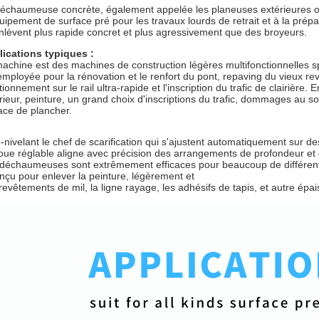
échaumeuse concrète, également appelée les planeuses extérieures ou l
uipement de surface pré pour les travaux lourds de retrait et à la prép
enlèvent plus rapide concret et plus agressivement que des broyeurs.
ications typiques :
achine est des machines de construction légères multifonctionnelles spéc
employée pour la rénovation et le renfort du pont, repaving du vieux re
tionnement sur le rail ultra-rapide et l'inscription du trafic de clairière.
rieur, peinture, un grand choix d'inscriptions du trafic, dommages au sol,
ace de plancher.
-nivelant le chef de scarification qui s'ajustent automatiquement sur d
oue réglable aligne avec précision des arrangements de profondeur et 
déchaumeuses sont extrêmement efficaces pour beaucoup de différents t
nçu pour enlever la peinture, légèrement et
 revêtements de mil, la ligne rayage, les adhésifs de tapis, et autre épai