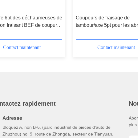
ure 6pt des déchaumeuses de
Coupeurs de fraisage de
ion fraisant BEF de coupure
tambour/axe 5pt pour les abr
le 320 et 12" de dents et de
déchaumeuse et les pièces 
 planification usine -
rechange électriques
Contact maintenant
Contact maintenant
ntactez rapidement
Not
Adresse
Abon
plus
Bloquez A, non B-6, (parc industriel de pièces d'auto de
Zhuzhou) no. 9, route de Zhongda, secteur de Tianyuan,