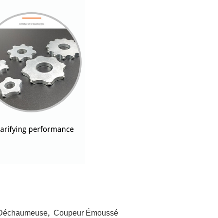
e Déchaumeuse
,
Coupeur Émoussé