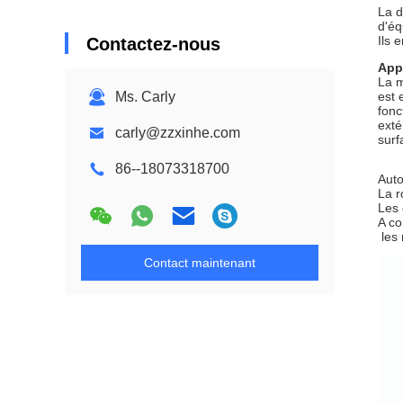
La d
d'éq
Ils 
Contactez-nous
Appl
La m
Ms. Carly
est 
fonc
exté
carly@zzxinhe.com
surf
86--18073318700
Auto
La r
Les 
A co
les
Contact maintenant