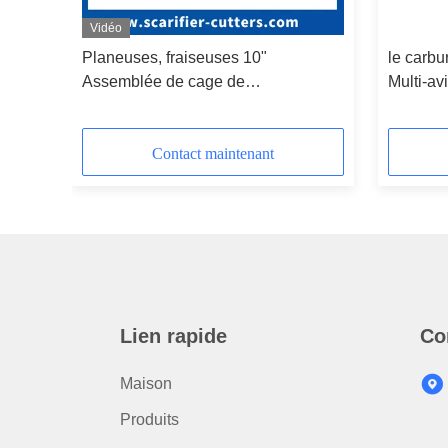
Vidéo
de
Planeuses, fraiseuses 10"
le carb
Assemblée de cage de
Multi-av
soir
déchaumeuse de classique de
disponib
Scanmaskin Ferox 260 (tambour)
tambours
résistant
Contact maintenant
Lien rapide
Co
Maison
Produits