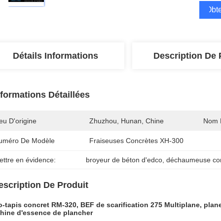
Obte
Détails Informations
Description De 
nformations Détaillées
eu D'origine
Zhuzhou, Hunan, Chine
Nom 
uméro De Modèle
Fraiseuses Concrètes XH-300
ettre en évidence:
broyeur de béton d'edco
, 
déchaumeuse con
escription De Produit
-tapis concret RM-320, BEF de scarification 275 Multiplane,
plan
hine
d'
essence
de plancher