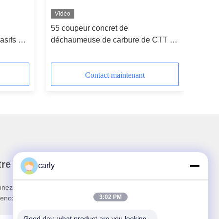
Vidéo
55 coupeur concret de
asifs de
déchaumeuse de carbure de CTT de
de
HRC 5PT
Contact maintenant
re newsletter
carly
nez-vous à notre newsletter pour des réductions et
3:02 PM
 encore.
Good day, what product are you looking 