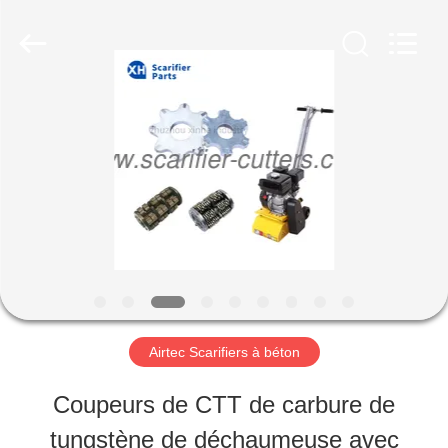
2026
Zhuzhou
Xinhe
Industry
Co.,
Ltd..
À
All
Rights
Reserved.
LA
MAISON
PRODUITS
VIDÉOS
Airtec Scarifiers à béton
Coupeurs de CTT de carbure de
À
tungstène de déchaumeuse avec