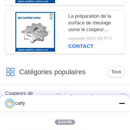
tungstène de CTT
d'astuces
PLAN
La préparation de la
surface de meulage
DU
usine le coupeur
concret de CTT de
SITE
negotiable MOQ:100 PCS
déchaumeuse de
CONTACT
Scanmaskin Ferox 320
POLITIQUE
Catégories populaires
Tous
EN
MATIÈRE
Coupeurs de
Des scarificateurs
DE
déchaumeuse
carly
PROTECTION
Les scarificateurs,
Coupeurs PCD pour
DE
8:24 PM
les puits et les
les scarificateurs