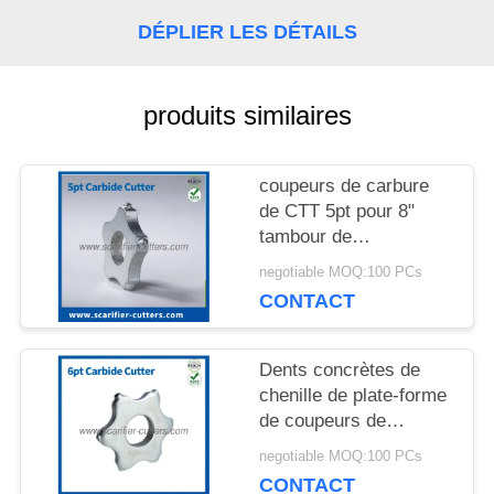
QUALITÉ
DÉPLIER LES DÉTAILS
NOUS
produits similaires
CONTACTER
coupeurs de carbure
NOUVELLES
de CTT 5pt pour 8"
tambour de
scarification de rasoir
negotiable MOQ:100 PCs
autopropulsé électrique
LES
CONTACT
de la
déchaumeuse/200mm
AFFAIRES
Dents concrètes de
chenille de plate-forme
DEMANDEZ
de coupeurs de
déchaumeuse 6
negotiable MOQ:100 PCs
UN DEVIS
coupeurs d'étoile de
CONTACT