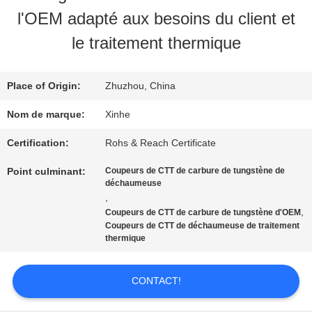
PROPOS
l'OEM adapté aux besoins du client et
DE
le traitement thermique
NOUS
Place of Origin:
Zhuzhou, China
VISITE
Nom de marque:
Xinhe
DE
Certification:
Rohs & Reach Certificate
Point culminant:
Coupeurs de CTT de carbure de tungstène de
L'USINE
déchaumeuse
,
,
Coupeurs de CTT de carbure de tungstène d'OEM
CONTRÔLE
Coupeurs de CTT de déchaumeuse de traitement
thermique
DE
CONTACT!
LA